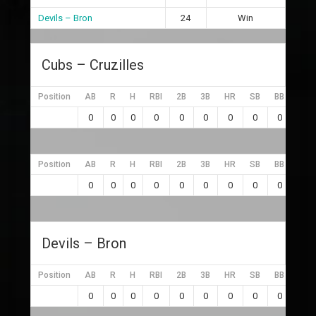
Devils – Bron
24
Win
Cubs – Cruzilles
Position
AB
R
H
RBI
2B
3B
HR
SB
BB
SO
0
0
0
0
0
0
0
0
0
0
Position
AB
R
H
RBI
2B
3B
HR
SB
BB
SO
0
0
0
0
0
0
0
0
0
0
Devils – Bron
Position
AB
R
H
RBI
2B
3B
HR
SB
BB
SO
0
0
0
0
0
0
0
0
0
0