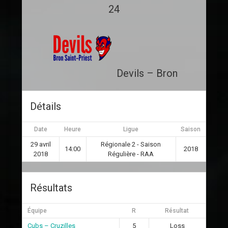
24
Devils – Bron
Détails
Date
Heure
Ligue
Saison
29 avril
Régionale 2 - Saison
14:00
2018
2018
Régulière - RAA
Résultats
Équipe
R
Résultat
Cubs – Cruzilles
5
Loss