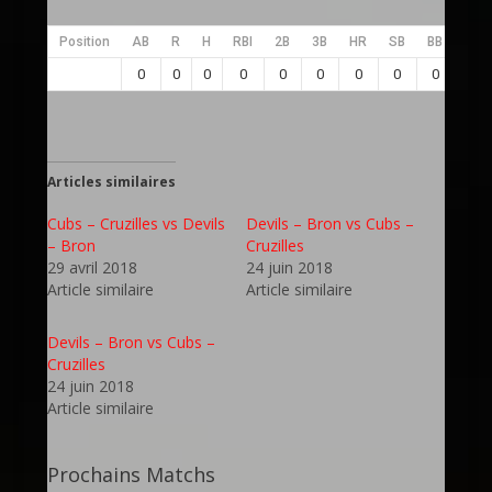
Position
AB
R
H
RBI
2B
3B
HR
SB
BB
SO
0
0
0
0
0
0
0
0
0
0
Articles similaires
Cubs – Cruzilles vs Devils
Devils – Bron vs Cubs –
– Bron
Cruzilles
29 avril 2018
24 juin 2018
Article similaire
Article similaire
Devils – Bron vs Cubs –
Cruzilles
24 juin 2018
Article similaire
Prochains Matchs