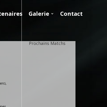
tenaires
Galerie
Contact
Prochains Matchs
erci,
ypes