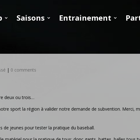
b
Saisons
Entrainement
Par
ssé
|
0 comments
ire deux ou trois…
notre sport la région à valider notre demande de subvention. Merci, m
 de jeunes pour tester la pratique du baseball.
e matériel pour la pratique de tous; donc gants, battes, balles tous t