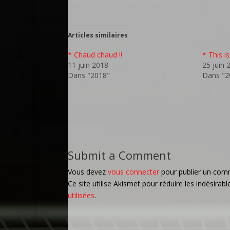
Articles similaires
* Chaud chaud !!
* This i
11 juin 2018
25 juin 
Dans "2018"
Dans "2
Submit a Comment
Vous devez
vous connecter
pour publier un com
Ce site utilise Akismet pour réduire les indésirabl
utilisées
.