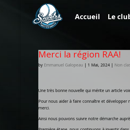
Accueil
Le clu
Merci la région RAA!
by
Emmanuel Galopeau
|
1 Mai, 2024
|
Non cla
Une très bonne nouvelle qui mérite un article vo
Pour nous aider à faire connaître et développer 
merci.
Ainsi nous pouvons suivre notre démarche auprès
Première étape, nous continuons à investir dans l