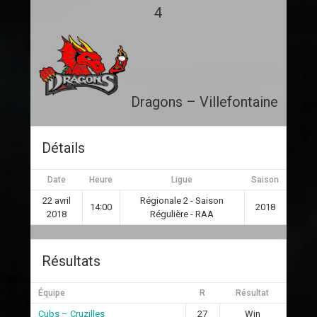
4
Dragons – Villefontaine
Détails
Date
Heure
Ligue
Saison
22 avril
Régionale 2 - Saison
14:00
2018
2018
Régulière - RAA
Résultats
Équipe
R
Résultat
Cubs – Cruzilles
27
Win