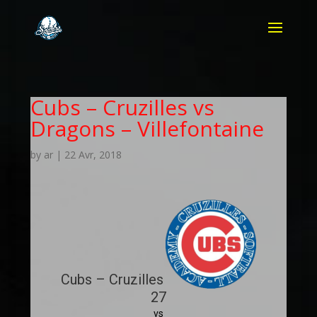
Cubs – Cruzilles vs
Dragons – Villefontaine
by
ar
|
22 Avr, 2018
Cubs – Cruzilles
27
vs