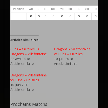
Position
AB
R
H
RBI
2B
3B
HR
SB
BB
SO
0
0
0
0
0
0
0
0
0
0
Articles similaires
Cubs – Cruzilles vs
Dragons – Villefontaine
Dragons – Villefontaine
vs Cubs – Cruzilles
22 avril 2018
10 juin 2018
Article similaire
Article similaire
Dragons – Villefontaine
vs Cubs – Cruzilles
10 juin 2018
Article similaire
Prochains Matchs