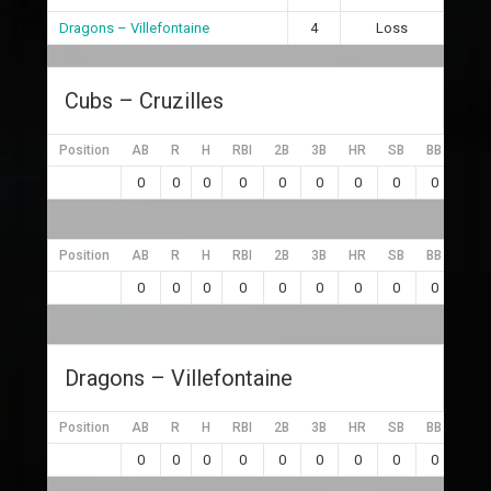
Dragons – Villefontaine
4
Loss
Cubs – Cruzilles
Position
AB
R
H
RBI
2B
3B
HR
SB
BB
SO
0
0
0
0
0
0
0
0
0
0
Position
AB
R
H
RBI
2B
3B
HR
SB
BB
SO
0
0
0
0
0
0
0
0
0
0
Dragons – Villefontaine
Position
AB
R
H
RBI
2B
3B
HR
SB
BB
SO
0
0
0
0
0
0
0
0
0
0