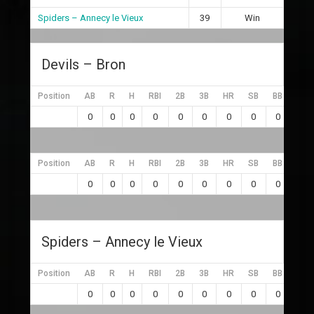
Spiders – Annecy le Vieux
39
Win
Devils – Bron
Position
AB
R
H
RBI
2B
3B
HR
SB
BB
SO
0
0
0
0
0
0
0
0
0
0
Position
AB
R
H
RBI
2B
3B
HR
SB
BB
SO
0
0
0
0
0
0
0
0
0
0
Spiders – Annecy le Vieux
Position
AB
R
H
RBI
2B
3B
HR
SB
BB
SO
0
0
0
0
0
0
0
0
0
0