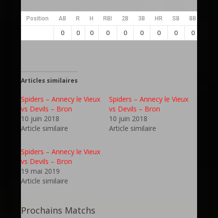
Position
AB
R
H
RBI
2B
3B
HR
SB
BB
SO
0
0
0
0
0
0
0
0
0
0
Articles similaires
Spiders – Annecy le Vieux
Spiders – Annecy le Vieux
vs Devils – Bron
vs Devils – Bron
10 juin 2018
10 juin 2018
Article similaire
Article similaire
Spiders – Annecy le Vieux
vs Devils – Bron
19 mai 2019
Article similaire
Prochains Matchs