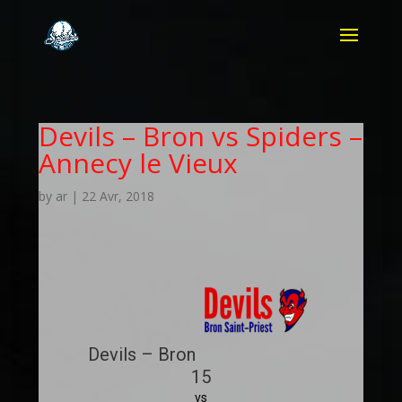
Devils – Bron vs Spiders –
Annecy le Vieux
by
ar
|
22 Avr, 2018
Devils – Bron
15
vs