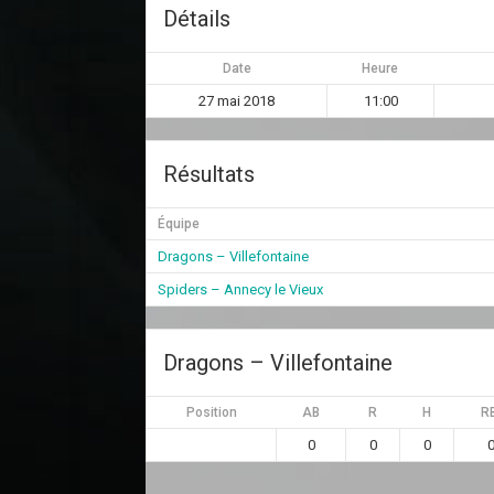
Détails
Date
Heure
27 mai 2018
11:00
Résultats
Équipe
Dragons – Villefontaine
Spiders – Annecy le Vieux
Dragons – Villefontaine
Position
AB
R
H
RB
0
0
0