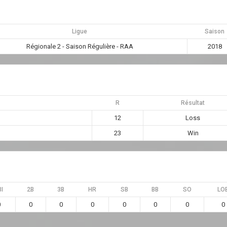
Ligue
Saison
Régionale 2 - Saison Régulière - RAA
2018
R
Résultat
12
Loss
23
Win
I
2B
3B
HR
SB
BB
SO
LO
0
0
0
0
0
0
0
0