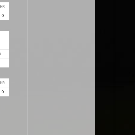
HR
0
B
HR
0