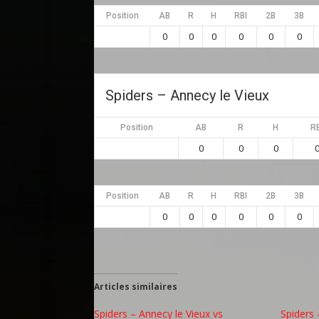
Position
AB
R
H
RBI
2B
3B
0
0
0
0
0
0
Spiders – Annecy le Vieux
Position
AB
R
H
RB
0
0
0
Position
AB
R
H
RBI
2B
3B
0
0
0
0
0
0
Articles similaires
Spiders – Annecy le Vieux vs
Spiders 