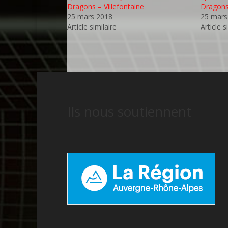
Dragons – Villefontaine
Dragons 
25 mars 2018
25 mars
Article similaire
Article s
Ils nous soutiennent