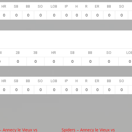
HR
SB
BB
SO
LOB
IP
H
R
ER
BB
SO
0
0
0
0
0
0
0
0
0
0
0
I
2B
3B
HR
SB
BB
SO
LO
0
0
0
0
0
0
0
0
HR
SB
BB
SO
LOB
IP
H
R
ER
BB
SO
0
0
0
0
0
0
0
0
0
0
0
– Annecy le Vieux vs
Spiders – Annecy le Vieux vs