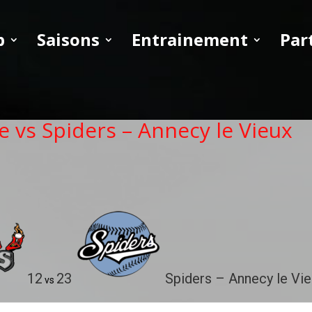
b
Saisons
Entrainement
Par
e vs Spiders – Annecy le Vieux
12
23
Spiders – Annecy le Vi
vs