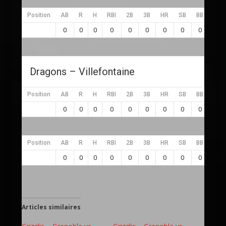
Position
AB
R
H
RBI
2B
3B
HR
SB
BB
SO
0
0
0
0
0
0
0
0
0
0
Dragons – Villefontaine
Position
AB
R
H
RBI
2B
3B
HR
SB
BB
SO
0
0
0
0
0
0
0
0
0
0
Position
AB
R
H
RBI
2B
3B
HR
SB
BB
SO
0
0
0
0
0
0
0
0
0
0
Articles similaires