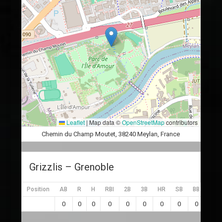
Leaflet
|
Map data ©
OpenStreetMap
contributors
Chemin du Champ Moutet, 38240 Meylan, France
Grizzlis – Grenoble
Position
AB
R
H
RBI
2B
3B
HR
SB
BB
SO
0
0
0
0
0
0
0
0
0
0