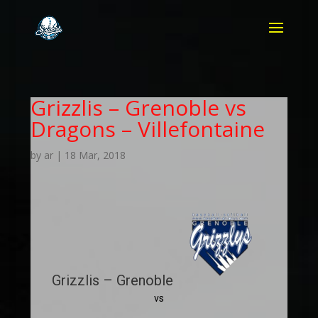
Grizzlis – Grenoble vs
Dragons – Villefontaine
by
ar
|
18 Mar, 2018
Grizzlis – Grenoble
vs