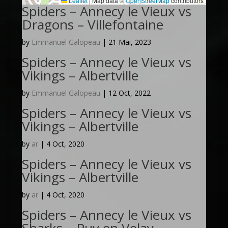
Leaflet
|
Map data ©
OpenStreetMap
contributors
Spiders – Annecy le Vieux vs
Dragons – Villefontaine
by
Emmanuel Galopeau
|
21 Mai, 2023
Spiders – Annecy le Vieux vs
Vikings – Albertville
by
Emmanuel Galopeau
|
12 Oct, 2022
Spiders – Annecy le Vieux vs
Vikings – Albertville
by
ar
|
4 Oct, 2020
Spiders – Annecy le Vieux vs
Vikings – Albertville
by
ar
|
4 Oct, 2020
Spiders – Annecy le Vieux vs