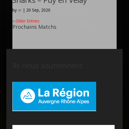
Sharks – Puy en Velay
by
ar
|
20 Sep, 2020
« Older Entries
Prochains Matchs
Ils nous soutiennent