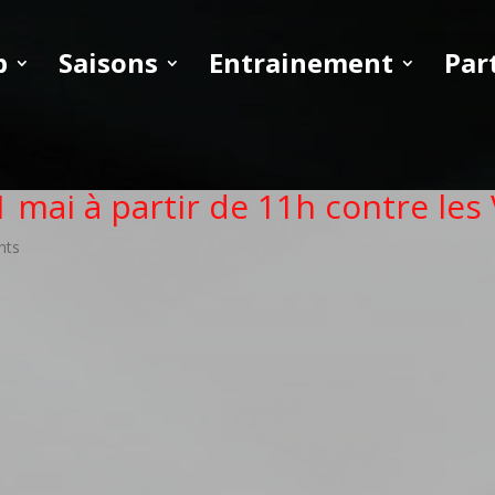
b
Saisons
Entrainement
Par
 mai à partir de 11h contre les V
nts