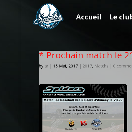
Accueil
Le clu
* Prochain match le 21
by
ar
|
15 Mai, 2017
|
2017
,
Matchs
|
0 comme