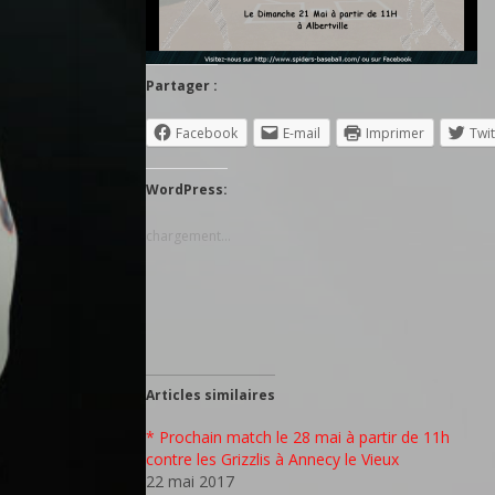
Partager :
Facebook
E-mail
Imprimer
Twit
WordPress:
chargement…
Articles similaires
* Prochain match le 28 mai à partir de 11h
contre les Grizzlis à Annecy le Vieux
22 mai 2017