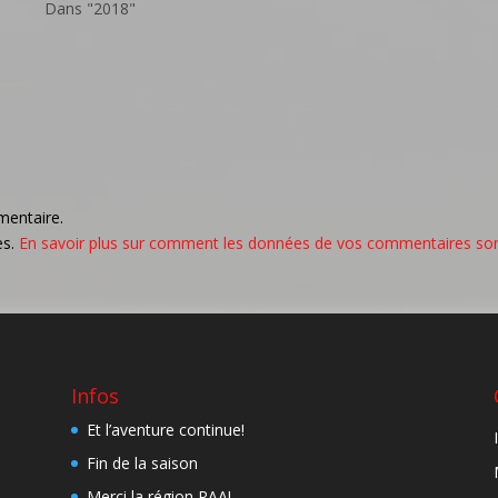
Dans "2018"
mentaire.
es.
En savoir plus sur comment les données de vos commentaires sont
Infos
Et l’aventure continue!
Fin de la saison
Merci la région RAA!