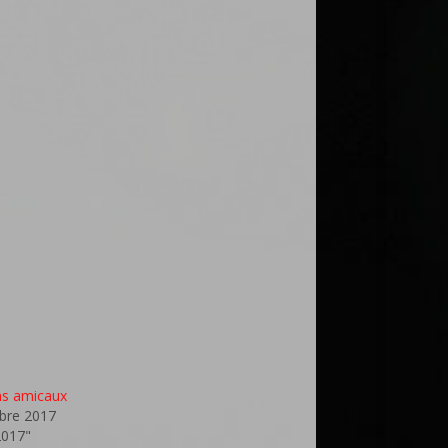
hs amicaux
bre 2017
2017"