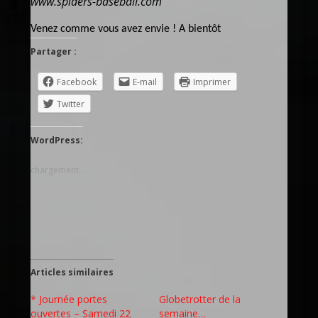
www.spiders-baseball.com
Venez comme vous avez envie ! A bientôt
Partager :
Facebook
E-mail
Imprimer
Twitter
WordPress:
chargement…
Articles similaires
* Journée portes
Globetrotter de la
ouvertes – Samedi 22
semaine…