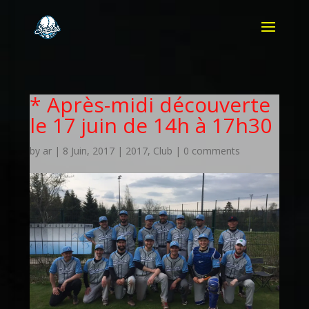
* Après-midi découverte
le 17 juin de 14h à 17h30
by
ar
|
8 Juin, 2017
|
2017
,
Club
|
0 comments