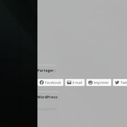
Partager :
Facebook
E-mail
Imprimer
Twit
WordPress:
chargement…