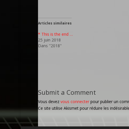
Articles similaires
* This is the end …
25 juin 2018
Dans "2018"
Submit a Comment
Vous devez
vous connecter
pour publier un com
Ce site utilise Akismet pour réduire les indésirabl