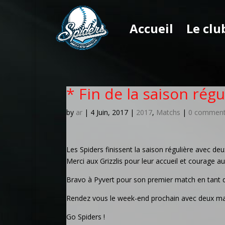
Accueil
Le clu
* Fin de la saison régu
by
ar
|
4 Juin, 2017
|
2017
,
Matchs
|
0 commen
Les Spiders finissent la saison régulière avec deu
Merci aux Grizzlis pour leur accueil et courage a
Bravo à Pyvert pour son premier match en tant q
Rendez vous le week-end prochain avec deux matc
Go Spiders !