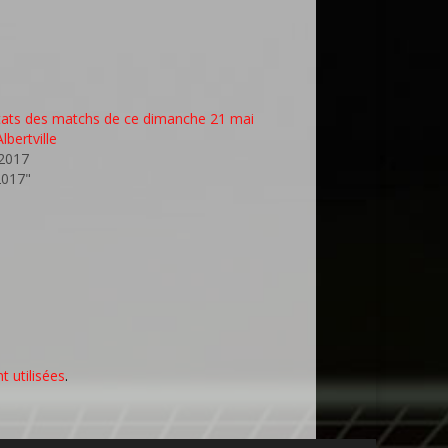
tats des matchs de ce dimanche 21 mai
lbertville
2017
2017"
 utilisées
.