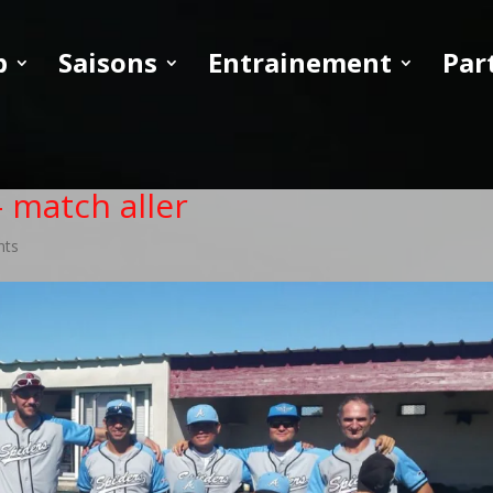
b
Saisons
Entrainement
Par
– match aller
nts