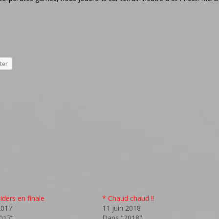
ter
iders en finale
* Chaud chaud !!
2017
11 juin 2018
017"
Dans "2018"