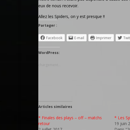
eux de nous recevoir.
Allez les Spiders, on y est presque !!
Partager :
Facebook
E-mail
Imprimer
Twit
WordPress:
chargement…
Articles similaires
* Finales des plays – off – matchs
* Les Sp
retour
19 juin 
2 juillet 2017
Dans "2