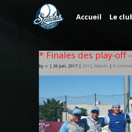
Accueil
Le clu
* Finales des play-off 
by
ar
|
26 Juin, 2017
|
2017
,
Matchs
|
0 comme