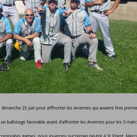
dimanche 25 Juin pour afffronter les Arvernes qui avaient finis premi
n ballotage favorable avant d’affronter les Arvernes pour les 3 mat
 corporates games, nous jouerons sur terrain neutre à St Priest. Merci