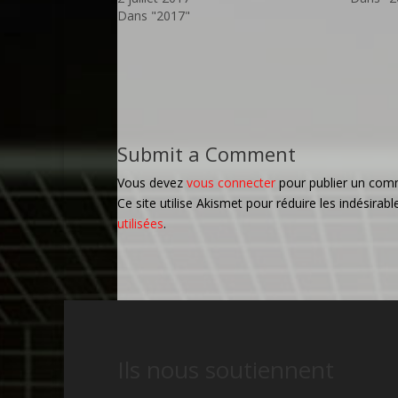
Dans "2017"
Submit a Comment
Vous devez
vous connecter
pour publier un com
Ce site utilise Akismet pour réduire les indésirabl
utilisées
.
Ils nous soutiennent