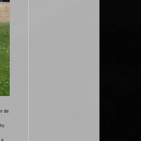
er de
chs
 à