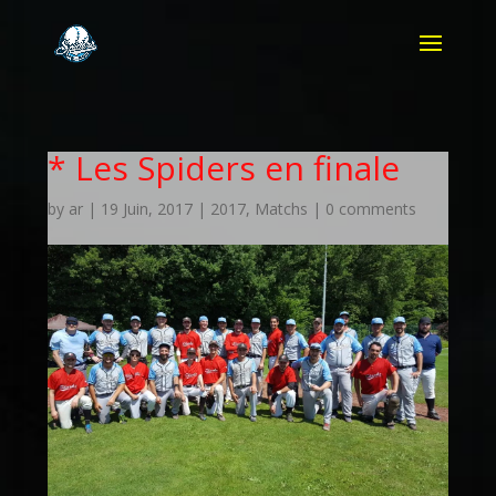
* Les Spiders en finale
by
ar
|
19 Juin, 2017
|
2017
,
Matchs
|
0 comments